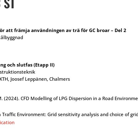
 ST
r att främja användningen av trä för GC broar – Del 2
stålbyggnad
ng och slutfas (Etapp II)
truktionsteknik
 KTH, Joosef Leppänen, Chalmers
M. (2024). CFD Modelling of LPG Dispersion in a Road Environme
 Traffic Environment: Grid sensitivity analysis and choice of grid
ication