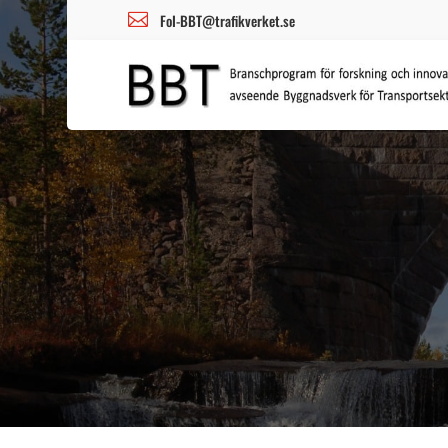

FoI-BBT@trafikverket.se