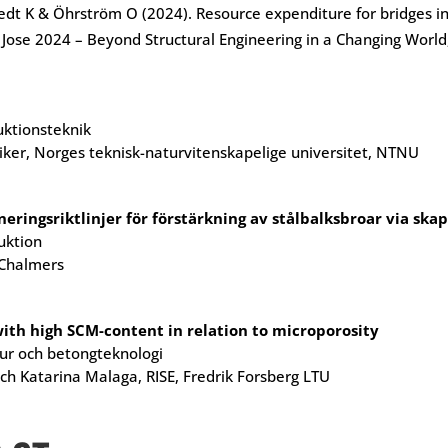
tedt K & Öhrström O (2024). Resource expenditure for bridges 
Jose 2024 – Beyond Structural Engineering in a Changing World
ktionsteknik
er, Norges teknisk-naturvitenskapelige universitet, NTNU
ringsriktlinjer för förstärkning av stålbalksbroar via ska
uktion
 Chalmers
 with high SCM-content in relation to microporosity
tur och betongteknologi
ch Katarina Malaga, RISE, Fredrik Forsberg LTU