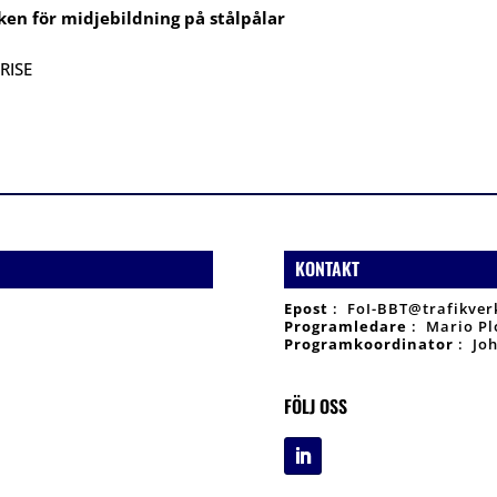
en för midjebildning på stålpålar
RISE
KONTAKT
Epost
:
FoI-BBT@trafikver
Programledare
: Mario Plo
Programkoordinator
: Joh
FÖLJ OSS