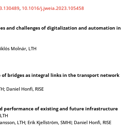
23.130489
,
10.1016/j.jweia.2023.105458
ies and challenges of digitalization and automation in
iklós Molnár, LTH
of bridges as integral links in the transport network
; Daniel Honfi, RISE
d performance of existing and future infrastructure
 LTH
nsson, LTH; Erik Kjellström, SMHI; Daniel Honfi, RISE