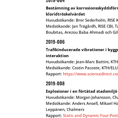
2019-004
Bestämning av korrosionsskyddsför
kloridtröskelvärdet
Huvudsökande: Bror Sederholm, RISE
Medsökande: Jan Trägårdh, RISE CBI, T
Boubitas, Arezou Baba Ahmadi och Gill
2019-006
Trafikinducerade vibrationer i bygg
interaktion
Huvudsökande: Jean-Marc Battini, KTH
Medsökande: Costin Pacoste, KTH/ELU
Rapport:
https://www.sciencedirect.c
2019-008
Explosioner i en förtätad stadsmiljö
Huvudsökande: Morgan Johansson, Cha
Medsökande: Anders Ansell, Mikael Hal
Leppänen, Chalmers
Rapport:
Static and Dynamic Four-Poin