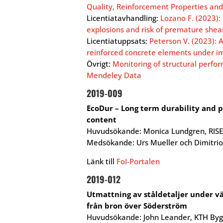
Quality, Reinforcement Properties and
Licentiatavhandling:
Lozano F. (2023):
explosions and risk of premature shear
Licentiatuppsats:
Peterson V. (2023): 
reinforced concrete elements under im
Övrigt:
Monitoring of structural perfo
Mendeley Data
2019-009
EcoDur – Long term durability and 
content
Huvudsökande: Monica Lundgren, RISE
Medsökande: Urs Mueller och Dimitrios 
Länk till
FoI-Portalen
2019-012
Utmattning av ståldetaljer under vä
från bron över Söderström
Huvudsökande: John Leander, KTH By