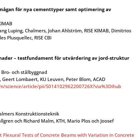
mågan för nya cementtyper samt optimering av
 KIMAB
ang Luping, Chalmers, Johan Ahlström, RISE KIMAB, Dimitrios
es Plusquellec, RISE CBI
nader – testfundament för utvärdering av jord-struktur
 Bro- och stålbyggnad
, Geert Lombaert, KU Leuven, Peter Blom, ACAD
om/science/article/pii/S014102962200726X?via%3Dihub
lmers Konstruktionsteknik
lgren och Richard Malm, KTH, Mario Plos och Joosef
t Flexural Tests of Concrete Beams with Variation in Concrete