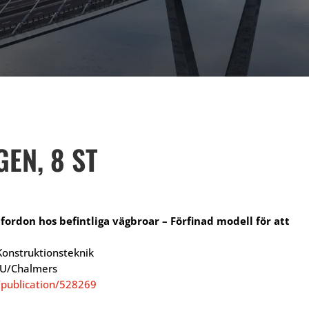
EN, 8 ST
fordon hos befintliga vägbroar – Förfinad modell för att
onstruktionsteknik
LU/Chalmers
/publication/528269