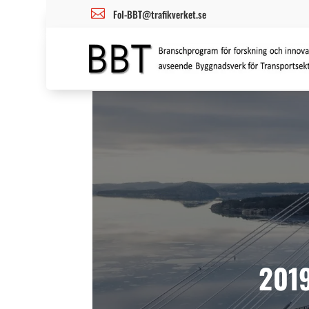

FoI-BBT@trafikverket.se
2019 års projekt
201