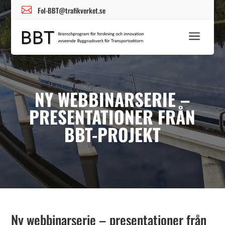

FoI-BBT@trafikverket.se
a
NY WEBBINARSERIE –
PRESENTATIONER FRÅN
BBT-PROJEKT
Ny webbinarserie – presentationer från