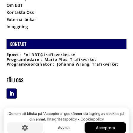
Om BBT
Kontakta Oss
Externa länkar
Inloggning
KONTAKT
Epost
:
FoI-BBT@trafikverket.se
Programledare
: Mario Plos, Trafikverket
Programkoordinator
: Johanna Wrang, Trafikverket
FÖLJ OSS
Genom att klicka på "Acceptera" godkänner du lagring av cookies på
Integritetspolicy
Cookiepolicy
din enhet.
•
© Copyright
2025
,
Trafikverket
Avvisa
Acceptera